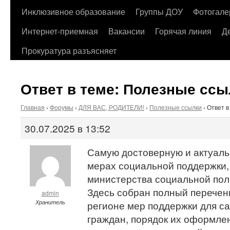
содержимому
Инклюзивное образование
Группы ДОУ
Фотогале
Интернет-приемная
Вакансии
Горячая линия
Д
Прокуратура разъясняет
Ответ в теме: Полезные ссы
Главная
›
Форумы
›
ДЛЯ ВАС, РОДИТЕЛИ!
›
Полезные ссылки
›
Ответ в
30.07.2025 в 13:52
Самую достоверную и актуал
мерах социальной поддержки,
министерства социальной поли
Здесь собран полный перечен
admin
Хранитель
регионе мер поддержки для с
граждан, порядок их оформлен