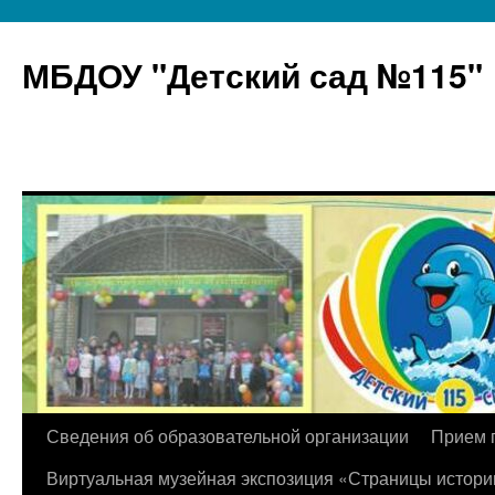
МБДОУ "Детский сад №115"
Перейти
Сведения об образовательной организации
Прием 
к
Виртуальная музейная экспозиция «Страницы истори