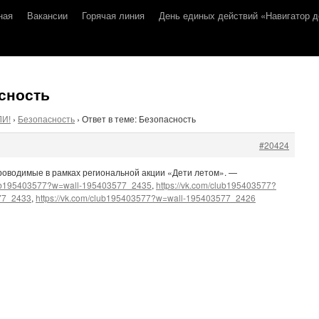
ная
Вакансии
Горячая линия
День единых действий «Навигатор д
асность
ЛИ!
›
Безопасность
›
Ответ в теме: Безопасность
#20424
роводимые в рамках региональной акции «Дети летом». —
club195403577?w=wall-195403577_2435
,
https://vk.com/club195403577?
77_2433
,
https://vk.com/club195403577?w=wall-195403577_2426