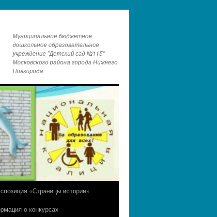
Муниципальное бюджетное
дошкольное образовательное
учреждение "Детский сад №115"
Московского района города Нижнего
Новгорода
кспозиция «Страницы истории»
рмация о конкурсах