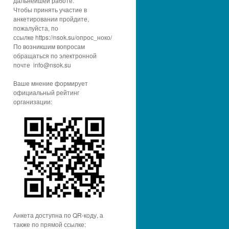
дальнейшей работе.
Чтобы принять участие в
анкетировании пройдите,
пожалуйста, по
ссылке https://nsok.su/опрос_ноко/
По возникшим вопросам
обращаться по электронной
почте info@nsok.su
Ваше мнение формирует
официальный рейтинг
организации:
Анкета доступна по QR-коду, а
также по прямой ссылке: