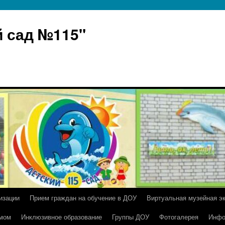
 сад №115"
изации
Прием граждан на обучение в ДОУ
Виртуальная музейная э
умом
Инклюзивное образование
Группы ДОУ
Фотогалерея
Инфо