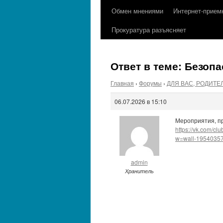
содержимому
Обмен мнениями
Интернет-прием
Прокуратура разъясняет
Ответ в теме: Безоп
Главная
›
Форумы
›
ДЛЯ ВАС, РОДИТЕ
06.07.2026 в 15:10
Мероприятия, п
https://vk.com/
w=wall-1954035
admin
Хранитель