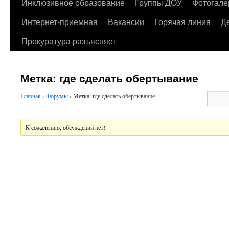
содержимому
Инклюзивное образование
Группы ДОУ
Фотогале
Интернет-приемная
Вакансии
Горячая линия
Д
Прокуратура разъясняет
Метка: где сделать обертывание
Главная
›
Форумы
›
Метка: где сделать обертывание
К сожалению, обсуждений нет!