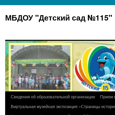
МБДОУ "Детский сад №115"
Перейти
Сведения об образовательной организации
Прием 
к
Виртуальная музейная экспозиция «Страницы истори