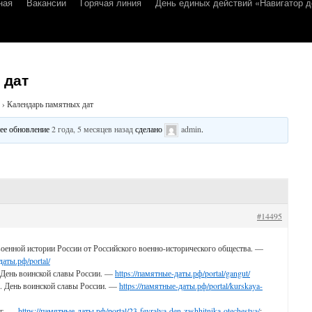
ная
Вакансии
Горячая линия
День единых действий «Навигатор д
 дат
›
Календарь памятных дат
днее обновление
2 года, 5 месяцев назад
сделано
admin
.
#14495
оенной истории России от Российского военно-исторического общества. —
даты.рф/portal/
. День воинской славы России. —
https://памятные-даты.рф/portal/gangut/
г. День воинской славы России. —
https://памятные-даты.рф/portal/kurskaya-
 г. —
https://памятные-даты.рф/portal/23-fevralya-den-zashhitnika-otechestva/
;