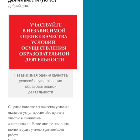
Добрый день!
Независимая оценка качества
условий осуществления
образовательной
деятельности
С целью повышения качества условий
оказания услуг просим Вас принять
участие в анонимном
анкетировании.Ваше мнение нам очень
важно и будет учтено в дальнейшей
работе.