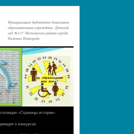
Муниципальное бюджетное дошкольное
образовательное учреждение "Детский
сад №115" Московского района города
Нижнего Новгорода
кспозиция «Страницы истории»
рмация о конкурсах