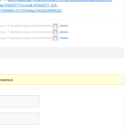
ublic195403577?w=wall-195403577_616
,
oup/70000001151393/topic/156182299045281
года, 5 месяцев назад пользователем
admin
.
года, 5 месяцев назад пользователем
admin
.
года, 5 месяцев назад пользователем
admin
.
зоваться.