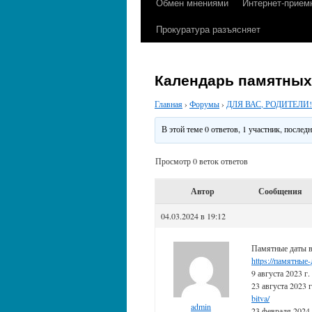
Обмен мнениями
Интернет-прием
содержимому
Прокуратура разъясняет
Календарь памятных
Главная
›
Форумы
›
ДЛЯ ВАС, РОДИТЕЛИ!
В этой теме 0 ответов, 1 участник, после
Просмотр 0 веток ответов
Автор
Сообщения
04.03.2024 в 19:12
Памятные даты в
https://памятные-
9 августа 2023 г
23 августа 2023 
bitva/
admin
23 февраля 2024