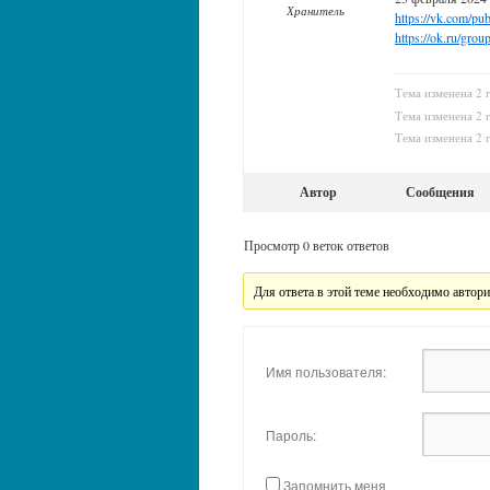
Хранитель
https://vk.com/p
https://ok.ru/gr
Тема изменена 2 
Тема изменена 2 
Тема изменена 2 
Автор
Сообщения
Просмотр 0 веток ответов
Для ответа в этой теме необходимо автори
Имя пользователя:
Пароль:
Запомнить меня