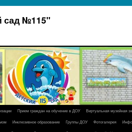
 сад №115"
изации
Прием граждан на обучение в ДОУ
Виртуальная музейная э
умом
Инклюзивное образование
Группы ДОУ
Фотогалерея
Инфо