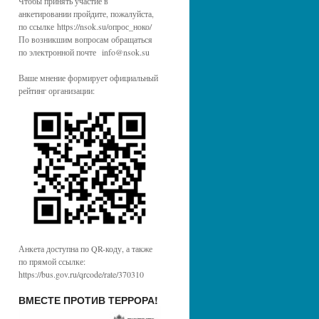
Чтобы принять участие в
анкетировании пройдите, пожалуйста,
по ссылке https://nsok.su/опрос_ноко/
По возникшим вопросам обращаться
по электронной почте info@nsok.su
Ваше мнение формирует официальный
рейтинг организации:
Анкета доступна по QR-коду, а также
по прямой ссылке:
https://bus.gov.ru/qrcode/rate/370310
ВМЕСТЕ ПРОТИВ ТЕРРОРА!