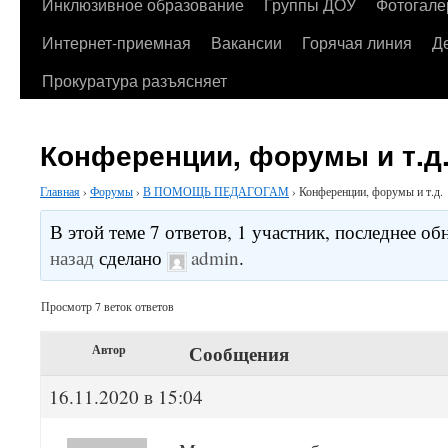
содержимому
Инклюзивное образование
Группы ДОУ
Фотогале
Интернет-приемная
Вакансии
Горячая линия
Д
Прокуратура разъясняет
Конференции, форумы и т.д
Главная
›
Форумы
›
В ПОМОЩЬ ПЕДАГОГАМ
›
Конференции, форумы и т.д.
В этой теме 7 ответов, 1 участник, последнее о
назад
сделано
admin
.
Просмотр 7 веток ответов
Сообщения
Автор
16.11.2020 в 15:04