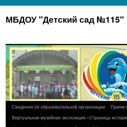
МБДОУ "Детский сад №115"
Перейти
Сведения об образовательной организации
Прием 
к
Виртуальная музейная экспозиция «Страницы истори