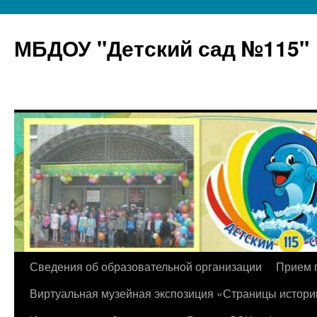
МБДОУ "Детский сад №115"
Перейти
Сведения об образовательной организации
Прием 
к
Виртуальная музейная экспозиция «Страницы истори