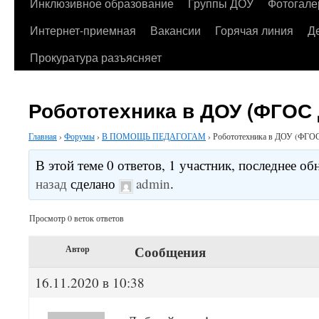
содержимому
Инклюзивное образование
Группы ДОУ
Фотогале
Интернет-приемная
Вакансии
Горячая линия
Д
Прокуратура разъясняет
Робототехника в ДОУ (ФГОС
Главная
›
Форумы
›
В ПОМОЩЬ ПЕДАГОГАМ
›
Робототехника в ДОУ (ФГО
В этой теме 0 ответов, 1 участник, последнее о
назад
сделано
admin
.
Просмотр 0 веток ответов
Сообщения
Автор
16.11.2020 в 10:38