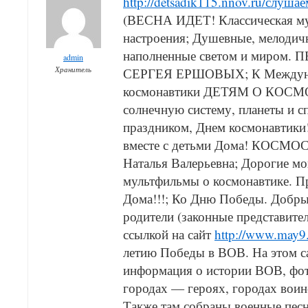
http://detsadik115.nnov.ru/слуша
(ВЕСНА ИДЕТ! Классическая му
настроения; Душевные, мелодичн
наполненные светом и миро
admin
Хранитель
СЕРГЕЯ ЕРШОВЫХ; К Междун
космонавтики ДЕТЯМ О КОСМО
солнечную систему, планеты и с
праздником, Днем космонавтики
вместе с детьми Дома! КОСМОС!
Наталья Валерьевна; Дорогие мо
мультфильмы о космонавтике. П
Дома!!!; Ко Дню Победы. Добры
родители (законные представите
ссылкой на сайт
http://www.may9
летию Победы в ВОВ. На этом са
информация о истории ВОВ, фот
городах — героях, городах воин
Также там собраны военные пес