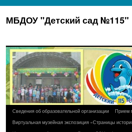
МБДОУ "Детский сад №115"
Перейти
Сведения об образовательной организации
Прием 
к
Виртуальная музейная экспозиция «Страницы истори