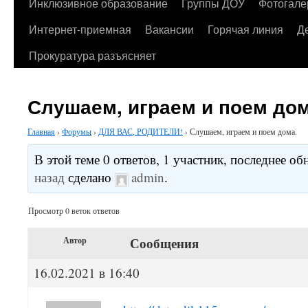
содержимому
Инклюзивное образование
Группы ДОУ
Фотогале
Интернет-приемная
Вакансии
Горячая линия
Д
Прокуратура разъясняет
Слушаем, играем и поем дом
Главная
›
Форумы
›
ДЛЯ ВАС, РОДИТЕЛИ!
›
Слушаем, играем и поем дома.
В этой теме 0 ответов, 1 участник, последнее о
назад
сделано
admin
.
Просмотр 0 веток ответов
Сообщения
Автор
16.02.2021 в 16:40