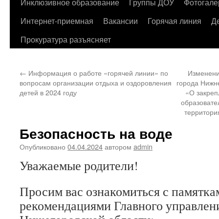
содержимому
Инклюзивное образование
Группы ДОУ
Фотогале
Интернет-приемная
Вакансии
Горячая линия
Д
Прокуратура разъясняет
←
Информация о работе «горячей линии» по
Изменени
вопросам организации отдыха и оздоровления
города Нижне
детей в 2024 году
«О закре
образовате
территори
Безопасность на воде
Опубликовано
04.04.2024
автором
admin
Уважаемые родители!
Просим вас ознакомиться с памятка
рекомендациями Главного управлен