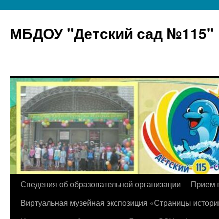
МБДОУ "Детский сад №115"
Перейти
Сведения об образовательной организации
Прием 
к
Виртуальная музейная экспозиция «Страницы истори