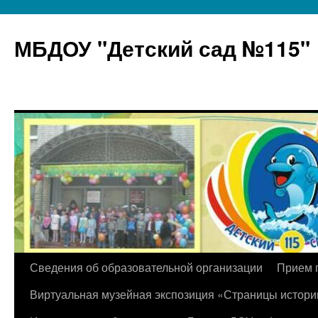
МБДОУ "Детский сад №115"
Перейти
Сведения об образовательной организации
Прием 
к
Виртуальная музейная экспозиция «Страницы истори