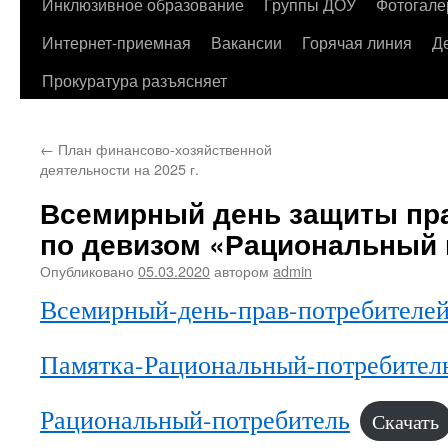
содержимому
Инклюзивное образование
Группы ДОУ
Фотогале
Интернет-приемная
Вакансии
Горячая линия
Д
Прокуратура разъясняет
←
План финансово-хозяйственной
деятельности на 2025 г.
Всемирный день защиты пра
по девизом «Рациональный 
Опубликовано
05.03.2020
автором
admin
Всемирный-день-прав-потребителе
Памятка-Рациональный-потребител
Рациональный-потребитель
Скачать