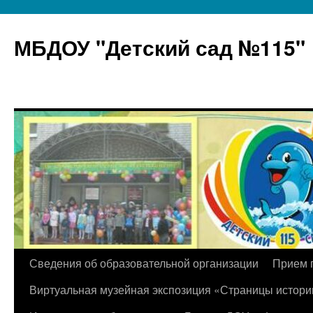
МБДОУ "Детский сад №115"
Перейти
Сведения об образовательной организации
Прием 
к
Виртуальная музейная экспозиция «Страницы истори