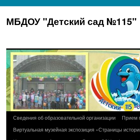
МБДОУ "Детский сад №115"
Перейти
Сведения об образовательной организации
Прием 
к
Виртуальная музейная экспозиция «Страницы истори