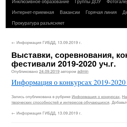
содержимому
Инклюзивное образование
Группы ДОУ
Фотогале
Интернет-приемная
Вакансии
Горячая линия
Д
Прокуратура разъясняет
←
Информация ГИБДД, 13.09.2019 г.
Выставки, соревнования, ко
фестивали 2019-2020 уч.г.
Опубликовано
24.09.2019
автором
admin
Информация о конкурсах 2019-2020 
Запись опубликована в рубрике
Информация о конкурсах
,
На
творческих способностей и интересов обучающихся
. Добавь
←
Информация ГИБДД, 13.09.2019 г.