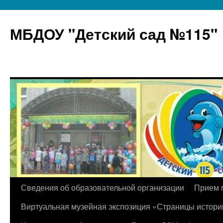
МБДОУ "Детский сад №115"
Перейти
Сведения об образовательной организации
Прием 
к
Виртуальная музейная экспозиция «Страницы истори