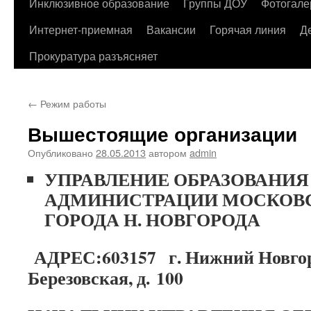
содержимому
Инклюзивное образование
Группы ДОУ
Фотогале
Интернет-приемная
Вакансии
Горячая линия
Д
Прокуратура разъясняет
←
Режим работы
Вышестоящие организации
Опубликовано
28.05.2013
автором
admin
УПРАВЛЕНИЕ ОБРАЗОВАНИЯ
АДМИНИСТРАЦИИ МОСКОВС
ГОРОДА
Н. НОВГОРОДА
АДРЕС:603157 г. Нижний Новгоро
Березовская, д. 100