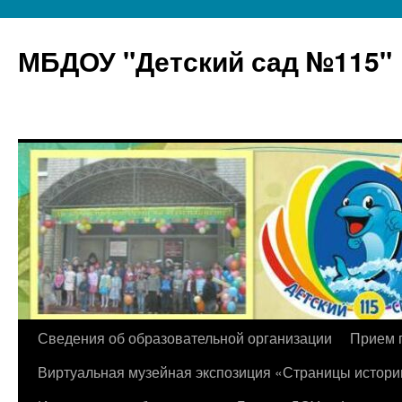
МБДОУ "Детский сад №115"
Перейти
Сведения об образовательной организации
Прием 
к
Виртуальная музейная экспозиция «Страницы истори