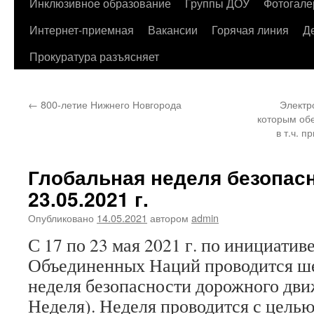
содержимому
Инклюзивное образование
Группы ДОУ
Фотогале
Интернет-приемная
Вакансии
Горячая линия
Д
Прокуратура разъясняет
←
800-летие Нижнего Новгорода
Электр
которым об
в т.ч. 
Глобальная неделя безопасн
23.05.2021 г.
Опубликовано
14.05.2021
автором
admin
С 17 по 23 мая 2021 г. по инициати
Объединенных Наций проводится ше
неделя безопасности дорожного дви
Неделя). Неделя проводится с цель