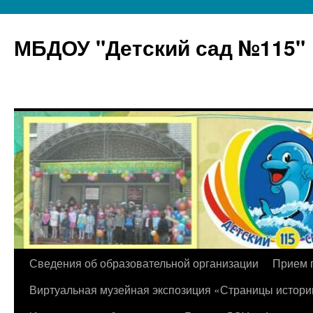
МБДОУ "Детский сад №115"
Перейти
Сведения об образовательной организации
Прием 
к
Виртуальная музейная экспозиция «Страницы истори