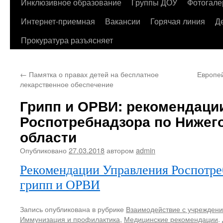
содержимому
Инклюзивное образование
Группы ДОУ
Фотогале
Интернет-приемная
Вакансии
Горячая линия
Д
Прокуратура разъясняет
←
Памятка о правах детей на бесплатное
Европе
лекарственное обеспечение
Грипп и ОРВИ: рекомендаци
Роспотребнадзора по Нижег
области
Опубликовано
27.03.2018
автором
admin
Рекомендации Управления Роспотре
грипп и ОРВИ
Запись опубликована в рубрике
Взаимодействие с учрежден
Иммунизация и профилактика
,
Медицинские рекомендации
.