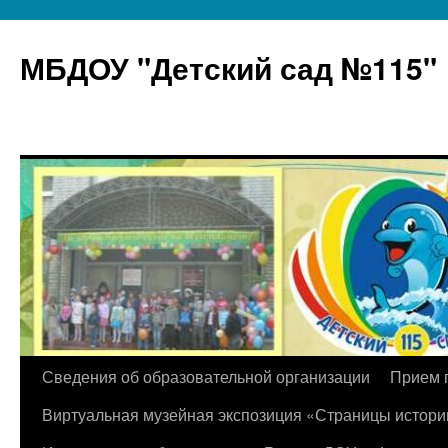
МБДОУ "Детский сад №115"
Перейти
Сведения об образовательной организации
Прием 
к
Виртуальная музейная экспозиция «Страницы истори