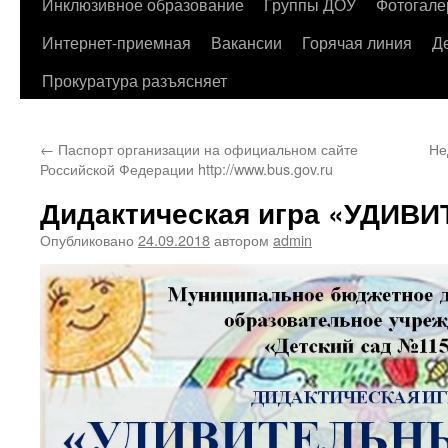
содержимому
Инклюзивное образование
Группы ДОУ
Фотогале
Интернет-приемная
Вакансии
Горячая линия
Д
Прокуратура разъясняет
←
Паспорт организации на официальном сайте
Не
Российской Федерации http://www.bus.gov.ru
Дидактическая игра «УДИВ
Опубликовано
24.09.2018
автором
admin