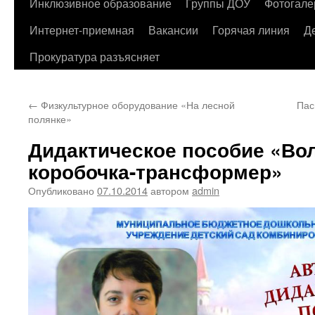
содержимому
Инклюзивное образование
Группы ДОУ
Фотогале
Интернет-приемная
Вакансии
Горячая линия
Д
Прокуратура разъясняет
←
Физкультурное оборудование «На лесной
Пас
полянке»
Дидактическое пособие «Во
коробочка-трансформер»
Опубликовано
07.10.2014
автором
admin