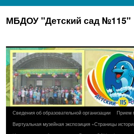
МБДОУ "Детский сад №115"
Перейти
Сведения об образовательной организации
Прием 
к
Виртуальная музейная экспозиция «Страницы истори