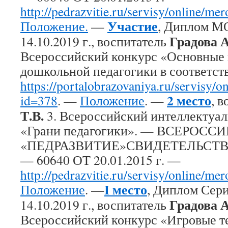
http://pedrazvitie.ru/servisy/online/me
Участие
Положение.
—
, Диплом М
Градова А
14.10.2019 г., воспитатель
Всероссийский конкурс «Основные
дошкольной педагогики в соответс
https://portalobrazovaniya.ru/servisy/o
2 место
id=378
. —
Положение
. —
, 
Т.В.
3. Всероссийский интеллектуа
«Грани педагогики». — ВСЕРОС
«ПЕДРАЗВИТИЕ»СВИДЕТЕЛЬСТВО
— 60640 ОТ 20.01.2015 г. —
http://pedrazvitie.ru/servisy/online/me
I место
Положение
. —
, Диплом Сер
Градова А
14.10.2019 г., воспитатель
Всероссийский конкурс «Игровые т