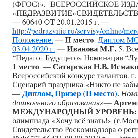
(ФГОС)». -ВСЕРОССИЙСКОЕ ИЗ
«ПЕДРАЗВИТИЕ»СВИДЕТЕЛЬСТВО
— 60640 ОТ 20.01.2015 г. —
http://pedrazvitie.ru/servisy/online/me
II место
Положение.
—
.
Диплом МО
Иванова М.Г.
03.04.2020 г.
—
5. Вс
“Педагог Будущего» Номинация “Л
1 место
Сатирская Н.В. Исмако
. —
Всероссийский конкурс талантов. г
Сценарий праздника «Никто не забыт
Диплом, Призер (II место)
—
.
Ном
Артем
дошкольного образования»
—
МЕЖДУНАРОДНЫЙ УРОВЕНЬ:
олимпиада «Хочу всё знать!» (г.Мос
Свидетельство Роскомнадзора о ре