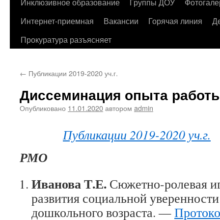
содержимому
Инклюзивное образование
Группы ДОУ
Фотогале
Интернет-приемная
Вакансии
Горячая линия
Д
Прокуратура разъясняет
←
Публикации 2019-2020 уч.г.
Диссеминация опыта работы 
Опубликовано
11.01.2020
автором
admin
Публикации 2019-2020 уч.г.
РМО
Иванова Т.Е.
Сюжетно-ролевая иг
развития социальной уверенности
дошкольного возраста. —
Протоко