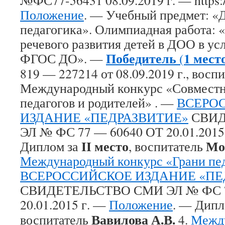
№ФС77-56431 08.09.2019 г. — https:/
Положение
. — Учебный предмет: «
педагогика». Олимпиадная работа: 
речевого развития детей в ДОО в ус
Победитель
1 мест
ФГОС ДО». —
(
819 — 227214 от 08.09.2019 г., восп
Международный конкурс «Совместн
педагогов и родителей» . —
ВСЕРО
ИЗДАНИЕ «ПЕДРАЗВИТИЕ»
СВИД
ЭЛ № ФС 77 — 60640 ОТ 20.01.2015
II место
Мо
Диплом за
, воспитатель
Международный конкурс «Грани пе
ВСЕРОССИЙСКОЕ ИЗДАНИЕ «ПЕ
СВИДЕТЕЛЬСТВО СМИ ЭЛ № ФС 7
20.01.2015 г. —
Положение
. — Дипл
Вавилова А.В.
воспитатель
4.
Между