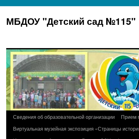
МБДОУ "Детский сад №115"
Перейти
Сведения об образовательной организации
Прием 
к
Виртуальная музейная экспозиция «Страницы истори