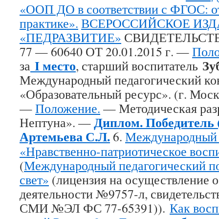
«ООП ДО в соответствии с ФГОС: от
практике».
ВСЕРОССИЙСКОЕ ИЗ
«ПЕДРАЗВИТИЕ»
СВИДЕТЕЛЬСТВ
77 — 60640 ОТ 20.01.2015 г. —
Пол
I место
Зу
за
, старший воспитатель
Международный педагогический ко
«Образовательный ресурс». (г. Мос
—
Положение.
— Методическая разр
Диплом. Победитель (
Нептуна». —
Артемьева С.Л.
6.
Международный 
«Нравственно-патриотическое восп
(
Международный педагогический п
свет»
(лицензия на осуществление о
деятельности №9757-л, свидетельст
СМИ №ЭЛ ФС 77-65391)).
Как восп