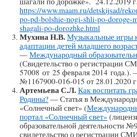
шагали по дорожке». 24.12.2019 г
https://www.maam.ru/detskijsad/rekom
po-pd-bolshie-nogi-shli-po-doroge-
shagali-po-dorozhke.html
Мухина Н.В.
Музыкальные игры к
адаптации детей младшего возрас
—
Международный образователь
(Свидетельство о регистрации 
57008 от 25 февраля 2014 года.).
№1167900-016-015 от 28.01.2020 г
Артемьева С.Л.
Как воспитать г
Родины?
— Статья в Международн
«Солнечный свет» (
Международны
портал «Солнечный свет»
(лиценз
образовательной деятельности №9
свидетельство о регистрации С