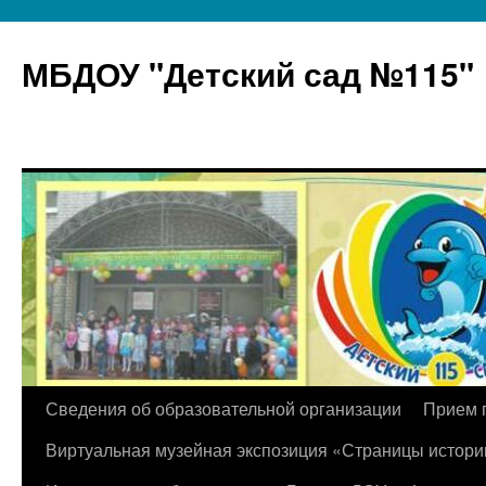
МБДОУ "Детский сад №115"
Перейти
Сведения об образовательной организации
Прием 
к
Виртуальная музейная экспозиция «Страницы истори