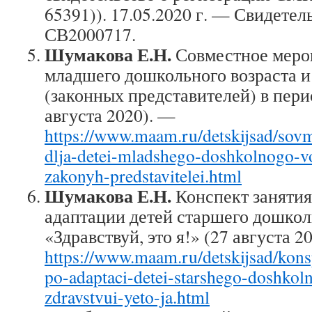
65391)). 17.05.2020 г. — Свидетел
СВ2000717.
Шумакова Е.Н.
Совместное меро
младшего дошкольного возраста и
(законных представителей) в пери
августа 2020). —
https://www.maam.ru/detskijsad/sovm
dlja-detei-mladshego-doshkolnogo-voz
zakonyh-predstavitelei.html
Шумакова Е.Н.
Конспект занятия
адаптации детей старшего дошкол
«Здравствуй, это я!» (27 августа 2
https://www.maam.ru/detskijsad/konsp
po-adaptaci-detei-starshego-doshkol
zdravstvui-yeto-ja.html