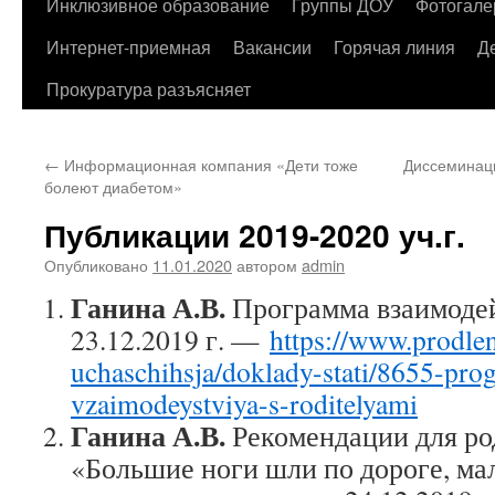
содержимому
Инклюзивное образование
Группы ДОУ
Фотогале
Интернет-приемная
Вакансии
Горячая линия
Д
Прокуратура разъясняет
←
Информационная компания «Дети тоже
Диссеминаци
болеют диабетом»
Публикации 2019-2020 уч.г.
Опубликовано
11.01.2020
автором
admin
Ганина А.В.
Программа взаимодей
23.12.2019 г. —
https://www.prodlen
uchaschihsja/doklady-stati/8655-pr
vzaimodeystviya-s-roditelyami
Ганина А.В.
Рекомендации для р
«Большие ноги шли по дороге, ма