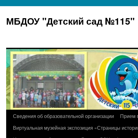
МБДОУ "Детский сад №115"
Перейти
Сведения об образовательной организации
Прием 
к
Виртуальная музейная экспозиция «Страницы истори