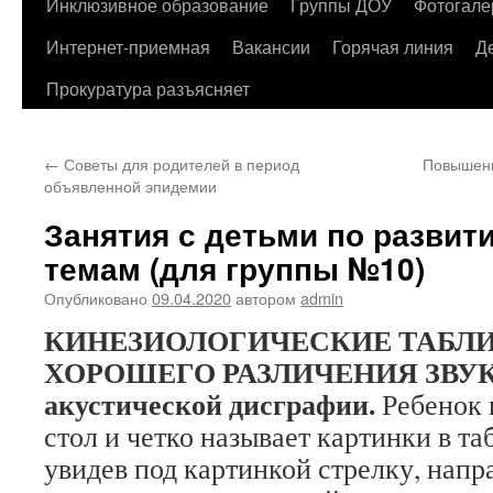
содержимому
Инклюзивное образование
Группы ДОУ
Фотогале
Интернет-приемная
Вакансии
Горячая линия
Д
Прокуратура разъясняет
←
Советы для родителей в период
Повышени
объявленной эпидемии
Занятия с детьми по развит
темам (для группы №10)
Опубликовано
09.04.2020
автором
admin
КИНЕЗИОЛОГИЧЕСКИЕ ТАБЛ
ХОРОШЕГО РАЗЛИЧЕНИЯ ЗВУКО
акустической дисграфии.
Ребенок 
стол и четко называет картинки в та
увидев под картинкой стрелку, напр