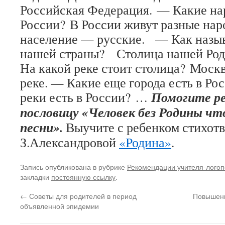
Российская Федерация. — Какие на
России? В России живут разные нар
население — русские. — Как назыв
нашей страны? Столица нашей Ро
На какой реке стоит столица? Москв
реке. — Какие еще города есть в Р
Помогите ре
реки есть в России? …
пословицу «Человек без Родины что
песни».
Выучите с ребенком стихот
З.Александровой
«Родина»
.
Запись опубликована в рубрике
Рекомендации учителя-лого
закладки
постоянную ссылку
.
←
Советы для родителей в период
Повышени
объявленной эпидемии