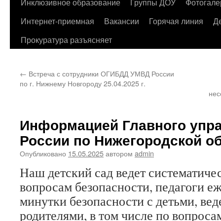
содержимому
Инклюзивное образование
Группы ДОУ
Фотогале
Интернет-приемная
Вакансии
Горячая линия
Д
Прокуратура разъясняет
←
Встреча с сотрудники ОГИБДД УМВД России
по г. Нижнему Новгороду 25.04.2025 г.
нес
Информацией Главного упр
России по Нижегородской о
Опубликовано
15.05.2025
автором
admin
Наш детский сад ведет систематиче
вопросам безопасности, педагоги е
минутки безопасности с детьми, вед
родителями, в том числе по вопрос