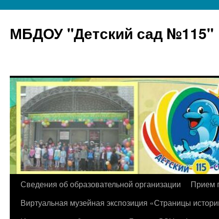
МБДОУ "Детский сад №115"
Перейти
Сведения об образовательной организации
Прием 
к
Виртуальная музейная экспозиция «Страницы истори