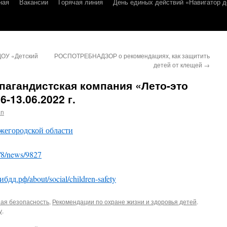
ная
Вакансии
Горячая линия
День единых действий «Навигатор д
ДОУ «Детский
РОСПОТРЕБНАДЗОР о рекомендациях, как защитить
детей от клещей
→
агандистская компания «Лето-это
-13.06.2022 г.
in
жегородской области
/8/news/9827
гибдд.рф/about/social/children-safety
ая безопасность
,
Рекомендации по охране жизни и здоровья детей
.
у
.