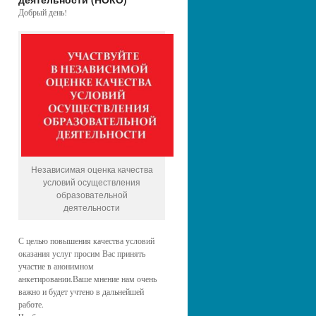
Добрый день!
Независимая оценка качества
условий осуществления
образовательной
деятельности
С целью повышения качества условий
оказания услуг просим Вас принять
участие в анонимном
анкетировании.Ваше мнение нам очень
важно и будет учтено в дальнейшей
работе.