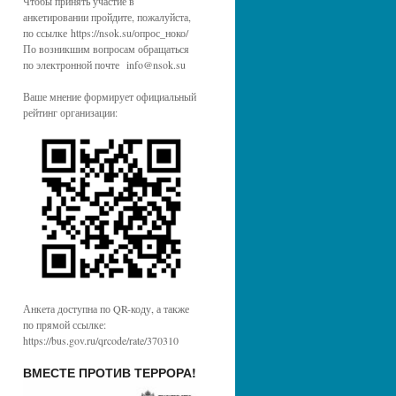
Чтобы принять участие в
анкетировании пройдите, пожалуйста,
по ссылке https://nsok.su/опрос_ноко/
По возникшим вопросам обращаться
по электронной почте info@nsok.su
Ваше мнение формирует официальный
рейтинг организации:
Анкета доступна по QR-коду, а также
по прямой ссылке:
https://bus.gov.ru/qrcode/rate/370310
ВМЕСТЕ ПРОТИВ ТЕРРОРА!