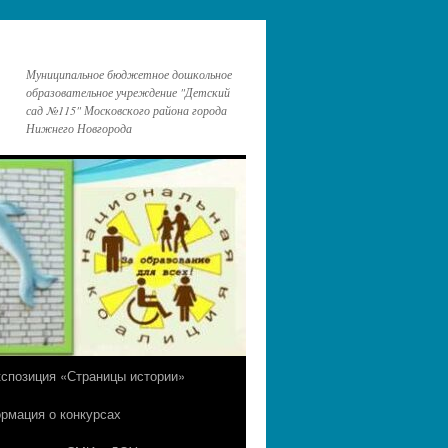
Муниципальное бюджетное дошкольное
образовательное учреждение "Детский
сад №115" Московского района города
Нижнего Новгорода
кспозиция «Страницы истории»
рмация о конкурсах