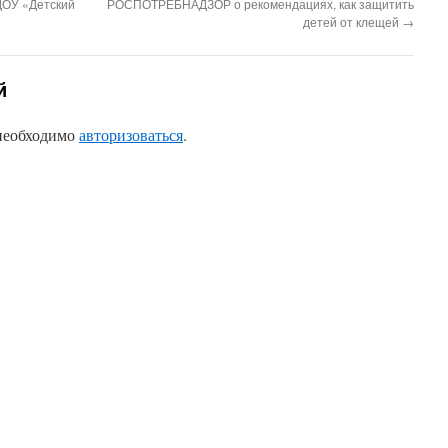
ДОУ «Детский
РОСПОТРЕБНАДЗОР о рекомендациях, как защитить
детей от клещей
→
й
 необходимо
авторизоваться
.