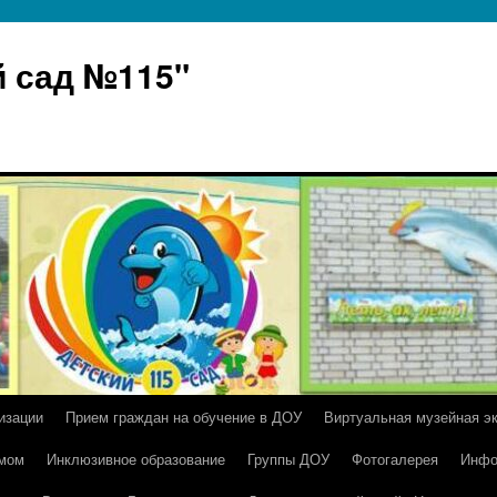
 сад №115"
изации
Прием граждан на обучение в ДОУ
Виртуальная музейная э
умом
Инклюзивное образование
Группы ДОУ
Фотогалерея
Инфо