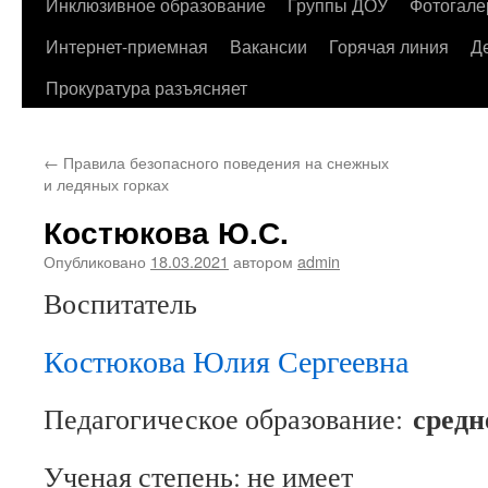
содержимому
Инклюзивное образование
Группы ДОУ
Фотогале
Интернет-приемная
Вакансии
Горячая линия
Д
Прокуратура разъясняет
←
Правила безопасного поведения на снежных
и ледяных горках
Костюкова Ю.С.
Опубликовано
18.03.2021
автором
admin
Воспитатель
Костюкова Юлия Сергеевна
средн
Педагогическое образование:
Ученая степень: не имеет