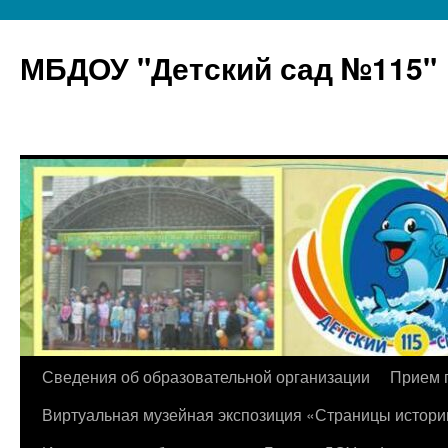
МБДОУ "Детский сад №115"
Перейти
Сведения об образовательной организации
Прием 
к
Виртуальная музейная экспозиция «Страницы истори