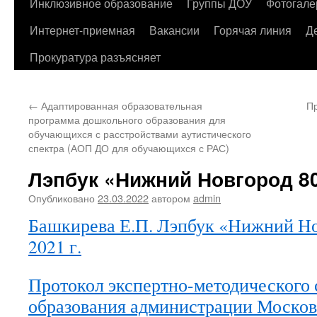
содержимому
Инклюзивное образование
Группы ДОУ
Фотогале
Интернет-приемная
Вакансии
Горячая линия
Д
Прокуратура разъясняет
←
Адаптированная образовательная
Пр
программа дошкольного образования для
обучающихся с расстройствами аутистического
спектра (АОП ДО для обучающихся с РАС)
Лэпбук «Нижний Новгород 800
Опубликовано
23.03.2022
автором
admin
Башкирева Е.П. Лэпбук «Нижний Нов
2021 г.
Протокол экспертно-методического 
образования администрации Московс