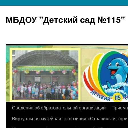
МБДОУ "Детский сад №115"
Перейти
Сведения об образовательной организации
Прием 
к
Виртуальная музейная экспозиция «Страницы истори