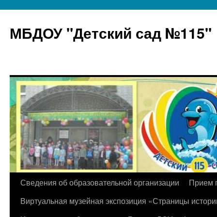
МБДОУ "Детский сад №115"
Перейти
Сведения об образовательной организации
Прием 
к
Виртуальная музейная экспозиция «Страницы истори