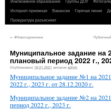
содержимому
Инклюзивное образование
Группы ДОУ
Фотогале
Интернет-приемная
Вакансии
Горячая линия
Д
Прокуратура разъясняет
←
#Новогодниеокна
Публичный
Муниципальное задание на 20
плановый период 2022 г., 202
Опубликовано
18.01.2021
автором
admin
Муниципальное задание №1 на 2021 
2022 г., 2023 г. от 28.12.2020 г.
Муниципальное задание №2 на 2021 
период 2022 г., 2023 г.