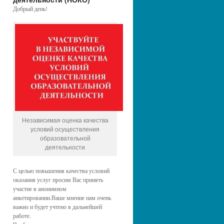
Добрый день!
Независимая оценка качества
условий осуществления
образовательной
деятельности
С целью повышения качества условий
оказания услуг просим Вас принять
участие в анонимном
анкетировании.Ваше мнение нам очень
важно и будет учтено в дальнейшей
работе.