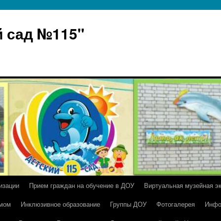
 сад №115"
изации
Прием граждан на обучение в ДОУ
Виртуальная музейная э
умом
Инклюзивное образование
Группы ДОУ
Фотогалерея
Инфо