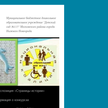
Муниципальное бюджетное дошкольное
образовательное учреждение "Детский
сад №115" Московского района города
Нижнего Новгорода
кспозиция «Страницы истории»
рмация о конкурсах