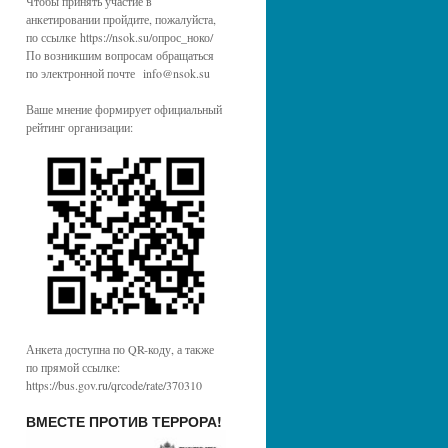
Чтобы принять участие в
анкетировании пройдите, пожалуйста,
по ссылке https://nsok.su/опрос_ноко/
По возникшим вопросам обращаться
по электронной почте info@nsok.su
Ваше мнение формирует официальный
рейтинг организации:
Анкета доступна по QR-коду, а также
по прямой ссылке:
https://bus.gov.ru/qrcode/rate/370310
ВМЕСТЕ ПРОТИВ ТЕРРОРА!