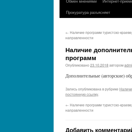
Обмен мнениями
Интернет-прием
содержимому
Прокуратура разъясняет
←
Наличие программ туристско-краеве
направленности
Наличие дополнител
программ
Опубликовано
23.10.2018
автором
adm
Дополнительные (авторские) об
Запись опубликована в рубрике
Наличи
постоянную ссылку
.
←
Наличие программ туристско-краеве
направленности
Добавить комментари