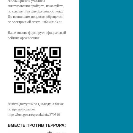
Чтобы принять участие в
анкетировании пройдите, пожалуйста,
по ссылке https://nsok.su/опрос_ноко/
По возникшим вопросам обращаться
по электронной почте info@nsok.su
Ваше мнение формирует официальный
рейтинг организации:
Анкета доступна по QR-коду, а также
по прямой ссылке:
https://bus.gov.ru/qrcode/rate/370310
ВМЕСТЕ ПРОТИВ ТЕРРОРА!