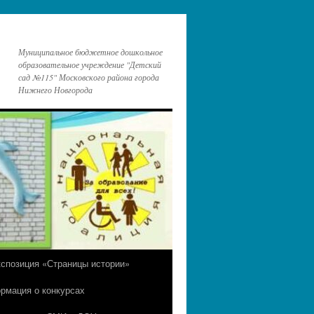
Муниципальное бюджетное дошкольное
образовательное учреждение "Детский
сад №115" Московского района города
Нижнего Новгорода
кспозиция «Страницы истории»
рмация о конкурсах