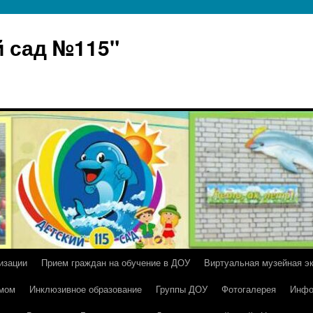
 сад №115"
изации
Прием граждан на обучение в ДОУ
Виртуальная музейная э
умом
Инклюзивное образование
Группы ДОУ
Фотогалерея
Инфо