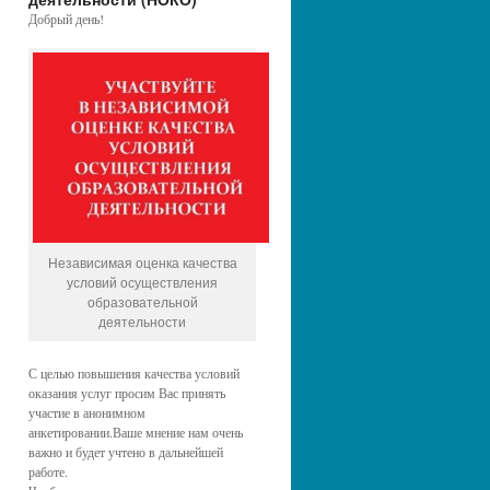
Добрый день!
Независимая оценка качества
условий осуществления
образовательной
деятельности
С целью повышения качества условий
оказания услуг просим Вас принять
участие в анонимном
анкетировании.Ваше мнение нам очень
важно и будет учтено в дальнейшей
работе.