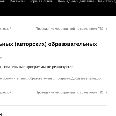
ная
Вакансии
Горячая линия
День единых действий «Навигатор д
дческой
Проведение мероприятий по сдаче норм ГТО
→
ьных (авторских) образовательных
in
разовательные программы не реализуются.
е дополнительных образовательных программ
. Добавьте в закладки
дческой
Проведение мероприятий по сдаче норм ГТО
→
й