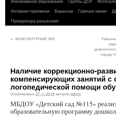
содержимому
Инклюзивное образование
Группы ДОУ
Фотогале
Интернет-приемная
Вакансии
Горячая линия
Д
Прокуратура разъясняет
←
ФИЗКУЛЬТУРНЫЙ ЗАЛ
Районны
иде
дефектолого
города Н
Наличие коррекционно-разв
компенсирующих занятий с
логопедической помощи об
Опубликовано
27.11.2018
автором
admin
МБДОУ «Детский сад №115» реали
образовательную программу дошкол