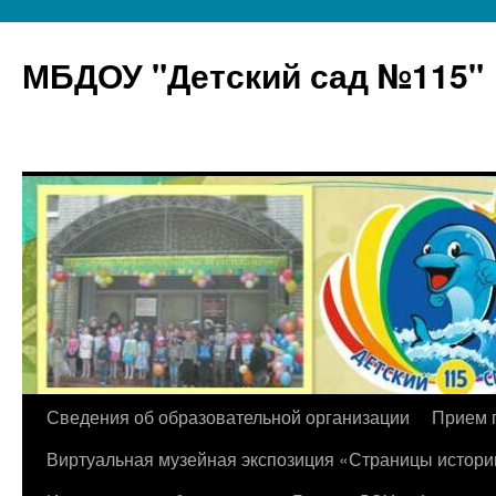
МБДОУ "Детский сад №115"
Перейти
Сведения об образовательной организации
Прием 
к
Виртуальная музейная экспозиция «Страницы истори