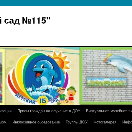
 сад №115"
изации
Прием граждан на обучение в ДОУ
Виртуальная музейная э
умом
Инклюзивное образование
Группы ДОУ
Фотогалерея
Инфо