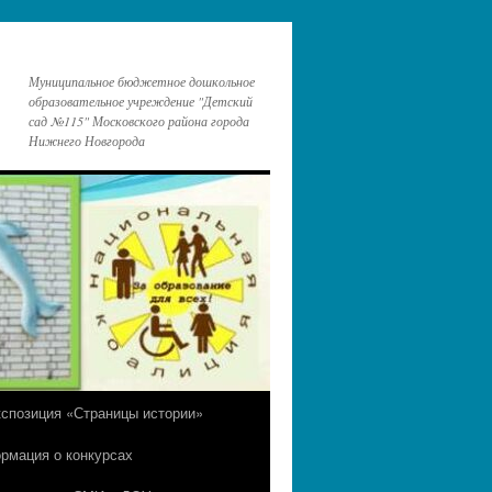
Муниципальное бюджетное дошкольное
образовательное учреждение "Детский
сад №115" Московского района города
Нижнего Новгорода
кспозиция «Страницы истории»
рмация о конкурсах