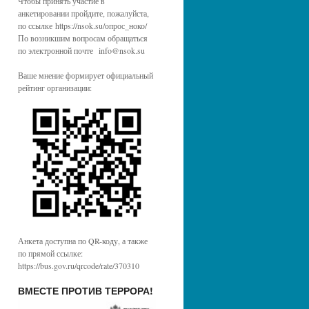
Чтобы принять участие в
анкетировании пройдите, пожалуйста,
по ссылке https://nsok.su/опрос_ноко/
По возникшим вопросам обращаться
по электронной почте info@nsok.su
Ваше мнение формирует официальный
рейтинг организации:
Анкета доступна по QR-коду, а также
по прямой ссылке:
https://bus.gov.ru/qrcode/rate/370310
ВМЕСТЕ ПРОТИВ ТЕРРОРА!