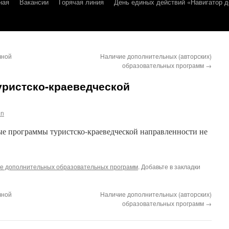
ная
Вакансии
Горячая линия
День единых действий «Навигатор д
чной
Наличие дополнительных (авторских)
образовательных программ
→
уристско-краеведческой
in
е программы туристско-краеведческой направленности не
е дополнительных образовательных программ
. Добавьте в закладки
чной
Наличие дополнительных (авторских)
образовательных программ
→