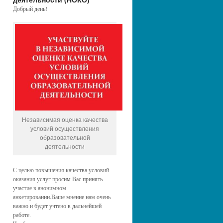
Добрый день!
Независимая оценка качества
условий осуществления
образовательной
деятельности
С целью повышения качества условий
оказания услуг просим Вас принять
участие в анонимном
анкетировании.Ваше мнение нам очень
важно и будет учтено в дальнейшей
работе.