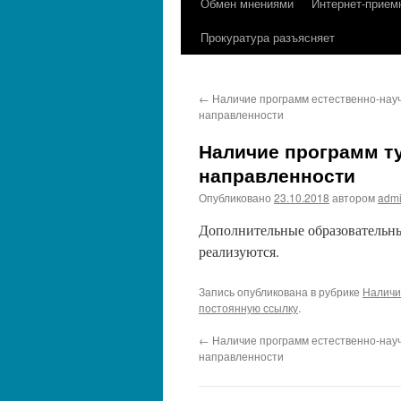
Обмен мнениями
Интернет-прием
содержимому
Прокуратура разъясняет
←
Наличие программ естественно-нау
направленности
Наличие программ т
направленности
Опубликовано
23.10.2018
автором
adm
Дополнительные образовательны
реализуются.
Запись опубликована в рубрике
Наличи
постоянную ссылку
.
←
Наличие программ естественно-нау
направленности