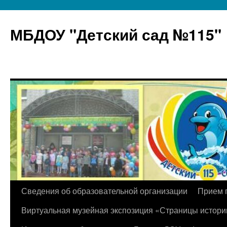
МБДОУ "Детский сад №115"
Перейти
Сведения об образовательной организации
Прием 
к
Виртуальная музейная экспозиция «Страницы истори