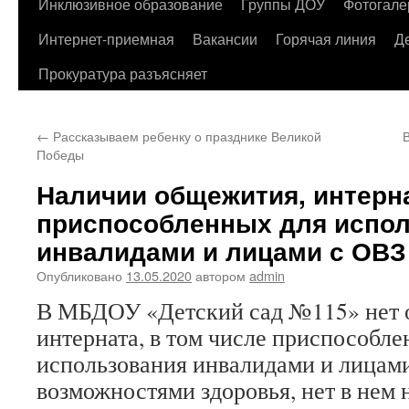
содержимому
Инклюзивное образование
Группы ДОУ
Фотогале
Интернет-приемная
Вакансии
Горячая линия
Д
Прокуратура разъясняет
←
Рассказываем ребенку о празднике Великой
Победы
Наличии общежития, интерна
приспособленных для испо
инвалидами и лицами с ОВЗ
Опубликовано
13.05.2020
автором
admin
В МБДОУ «Детский сад №115» нет 
интерната, в том числе приспособле
использования инвалидами и лицам
возможностями здоровья, нет в нем 