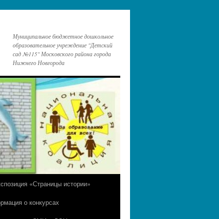
Муниципальное бюджетное дошкольное
образовательное учреждение "Детский
сад №115" Московского района города
Нижнего Новгорода
кспозиция «Страницы истории»
рмация о конкурсах