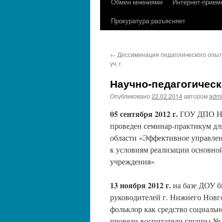
Обмен мнениями
Интернет-прием
содержимому
Прокуратура разъясняет
←
Дессиминация педагогического опыт
уч. г.
Научно-педагогическ
Опубликовано
22.02.2014
автором
adm
05 сентября 2012 г.
ГОУ ДПО Ниж
проведен семинар-практикум д
области «Эффективное управлен
к условиям реализации основно
учреждения»
13 ноября 2012 г.
на базе ДОУ 
руководителей г. Нижнего Новг
фольклор как средство социальн
провели воспитатели группы № 