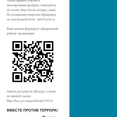
Чтобы принять участие в
анкетировании пройдите, пожалуйста,
по ссылке https://nsok.su/опрос_ноко/
По возникшим вопросам обращаться
по электронной почте info@nsok.su
Ваше мнение формирует официальный
рейтинг организации:
Анкета доступна по QR-коду, а также
по прямой ссылке:
https://bus.gov.ru/qrcode/rate/370310
ВМЕСТЕ ПРОТИВ ТЕРРОРА!