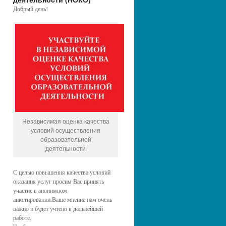
Добрый день!
Независимая оценка качества
условий осуществления
образовательной
деятельности
С целью повышения качества условий
оказания услуг просим Вас принять
участие в анонимном
анкетировании.Ваше мнение нам очень
важно и будет учтено в дальнейшей
работе.