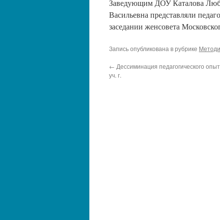
Заведующим ДОУ Каталова Любо
Васильевна представляли педаго
заседании женсовета Московског
Запись опубликована в рубрике
Методи
←
Дессиминация педагогического опыт
уч. г.