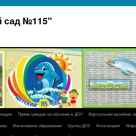
 сад №115"
изации
Прием граждан на обучение в ДОУ
Виртуальная музейная э
умом
Инклюзивное образование
Группы ДОУ
Фотогалерея
Инфо