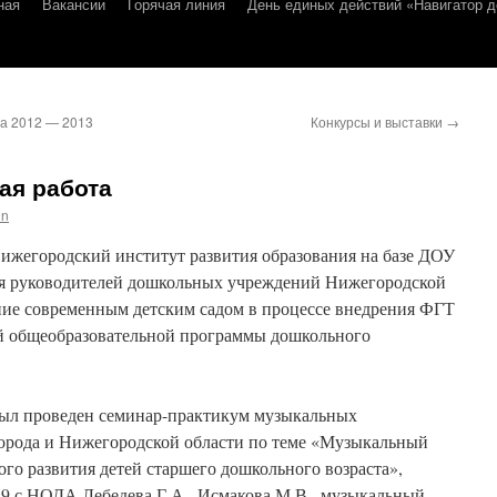
ная
Вакансии
Горячая линия
День единых действий «Навигатор д
а 2012 — 2013
Конкурсы и выставки
→
ая работа
in
егородский институт развития образования на базе ДОУ
ля руководителей дошкольных учреждений Нижегородской
ие современным детским садом в процессе внедрения ФГТ
й общеобразовательной программы дошкольного
был проведен семинар-практикум музыкальных
орода и Нижегородской области по теме «Музыкальный
ого развития детей старшего дошкольного возраста»,
9 с НОДА Лебедева Г.А., Исмакова М.В., музыкальный