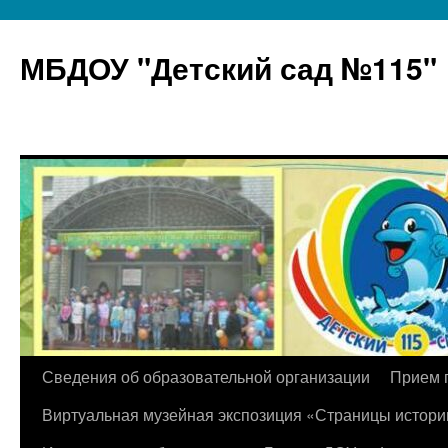
МБДОУ "Детский сад №115"
Перейти
Сведения об образовательной организации
Прием 
к
Виртуальная музейная экспозиция «Страницы истори