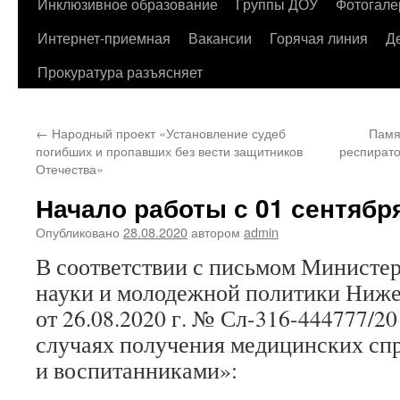
содержимому
Инклюзивное образование
Группы ДОУ
Фотогале
Интернет-приемная
Вакансии
Горячая линия
Д
Прокуратура разъясняет
←
Народный проект «Установление судеб
Памя
погибших и пропавших без вести защитников
респирато
Отечества»
Начало работы с 01 сентября
Опубликовано
28.08.2020
автором
admin
В соответствии с письмом Министер
науки и молодежной политики Ниже
от 26.08.2020 г. № Сл-316-444777/2
случаях получения медицинских с
и воспитанниками»: