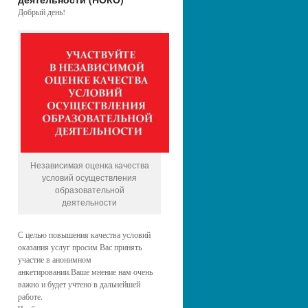
Добрый день!
Независимая оценка качества
условий осуществления
образовательной
деятельности
С целью повышения качества условий
оказания услуг просим Вас принять
участие в анонимном
анкетировании.Ваше мнение нам очень
важно и будет учтено в дальнейшей
работе.