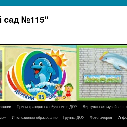
 сад №115"
изации
Прием граждан на обучение в ДОУ
Виртуальная музейная э
умом
Инклюзивное образование
Группы ДОУ
Фотогалерея
Инфо