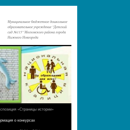
Муниципальное бюджетное дошкольное
образовательное учреждение "Детский
сад №115" Московского района города
Нижнего Новгорода
кспозиция «Страницы истории»
рмация о конкурсах