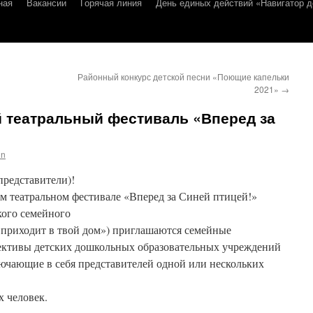
ная
Вакансии
Горячая линия
День единых действий «Навигатор д
Районный конкурс детской песни «Поющие капельки
2021»
→
 театральный фестиваль «Вперед за
in
представители)!
м театральном фестивале «Вперед за Синей птицей!»
кого семейного
 приходит в твой дом») приглашаются семейные
ективы детских дошкольных образовательных учреждений
ючающие в себя представителей одной или нескольких
х человек.