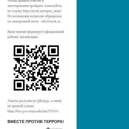
Чтобы принять участие в
анкетировании пройдите, пожалуйста,
по ссылке https://nsok.su/опрос_ноко/
По возникшим вопросам обращаться
по электронной почте info@nsok.su
Ваше мнение формирует официальный
рейтинг организации:
Анкета доступна по QR-коду, а также
по прямой ссылке:
https://bus.gov.ru/qrcode/rate/370310
ВМЕСТЕ ПРОТИВ ТЕРРОРА!