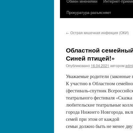
Обмен мнениями
Интернет-прием
содержимому
Прокуратура разъясняет
←
Острая кишечная инфекция (ОКИ)
Областной семейный
Синей птицей!»
Опубликовано
16.04.2021
автором
adm
Уважаемые родители (законные 
К участию в Областном семейно
(фестиваль-спутник Всероссийс
театрального фестиваля «Сказка
любительские театральные колл
города Нижнего Новгорода, вкл
семей при этом от каждой
семьи должно быть не менее дву