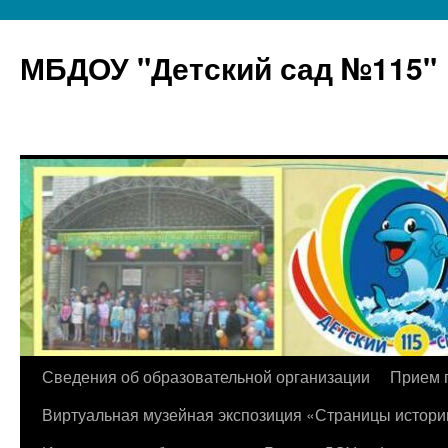
МБДОУ "Детский сад №115"
Перейти
Сведения об образовательной организации
Прием 
к
Виртуальная музейная экспозиция «Страницы истори