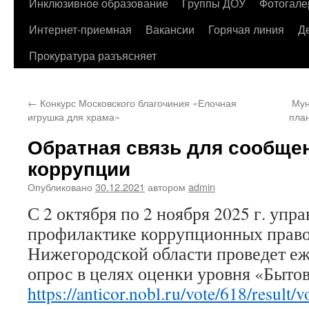
содержимому
Инклюзивное образование
Группы ДОУ
Фотогале
Интернет-приемная
Вакансии
Горячая линия
Д
Прокуратура разъясняет
←
Конкурс Московского благочиния «Елочная
Мун
игрушка для храма»
пла
Обратная связь для сообще
коррупции
Опубликовано
30.12.2021
автором
admin
С 2 октября по 2 ноября 2025 г. упр
профилактике коррупционных прав
Нижегородской области проведет е
опрос в целях оценки уровня «Быто
https://anticor.nobl.ru/vote/618/result/v