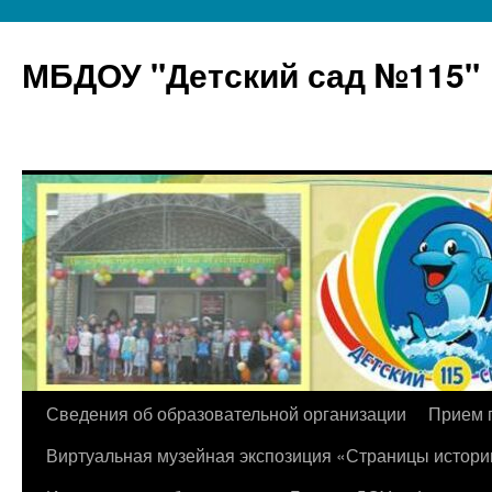
МБДОУ "Детский сад №115"
Перейти
Сведения об образовательной организации
Прием 
к
Виртуальная музейная экспозиция «Страницы истори