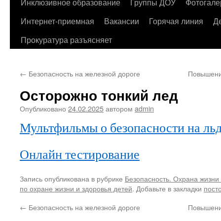
содержимому
Инклюзивное образование
Группы ДОУ
Фотогале
Интернет-приемная
Вакансии
Горячая линия
Д
Прокуратура разъясняет
←
Безопасность на железной дороге
Повышени
Осторожно тонкий лед
Опубликовано
24.02.2025
автором
admin
Мультфильмы о безопасности на ль
Онлайн тестирование
Запись опубликована в рубрике
Безопасность. Охрана жизни 
по охране жизни и здоровья детей
. Добавьте в закладки
пост
←
Безопасность на железной дороге
Повышени