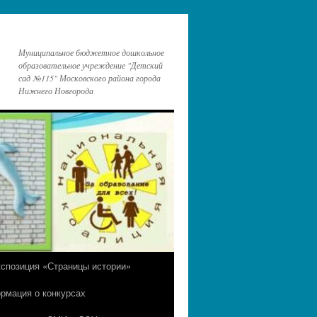
Муниципальное бюджетное дошкольное
образовательное учреждение "Детский
сад №115" Московского района города
Нижнего Новгорода
кспозиция «Страницы истории»
рмация о конкурсах