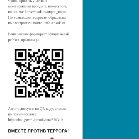
Чтобы принять участие в
анкетировании пройдите, пожалуйста,
по ссылке https://nsok.su/опрос_ноко/
По возникшим вопросам обращаться
по электронной почте info@nsok.su
Ваше мнение формирует официальный
рейтинг организации:
Анкета доступна по QR-коду, а также
по прямой ссылке:
https://bus.gov.ru/qrcode/rate/370310
ВМЕСТЕ ПРОТИВ ТЕРРОРА!