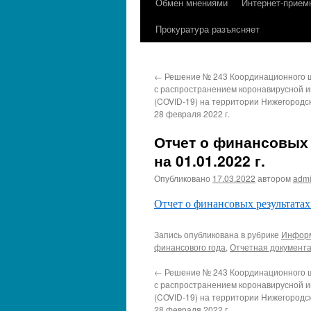
Обмен мнениями
Интернет-прием
содержимому
Прокуратура разъясняет
←
Решение № 243 Координационного ш
с распространением коронавирусной 
(COVID-19) на территории Нижегородск
28 февраля 2022 г.
Отчет о финансовых 
на 01.01.2022 г.
Опубликовано
17.03.2022
автором
adm
Отчет о финансовых результатах
Запись опубликована в рубрике
Информ
финансового года
,
Отчетная документ
←
Решение № 243 Координационного ш
с распространением коронавирусной 
(COVID-19) на территории Нижегородск
28 февраля 2022 г.