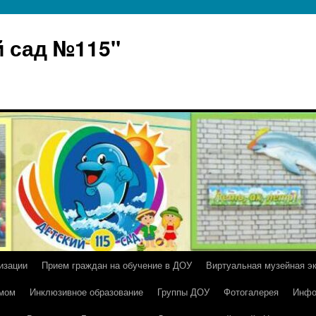
 сад №115"
изации
Прием граждан на обучение в ДОУ
Виртуальная музейная э
умом
Инклюзивное образование
Группы ДОУ
Фотогалерея
Инфо