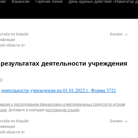
ная
Вакансии
Горячая линия
День единых действий «Навигатор д
таба по борьбе
Баланс
→
инфекции
ой области от
результатах деятельности учреждения
in
 деятельности учреждения на 01.01.2022 г. Форма 3721
ация о расходовании финансовых и материальных средств по итогам
ация
. Добавьте в закладки
постоянную ссылку
.
таба по борьбе
Баланс
→
инфекции
ой области от