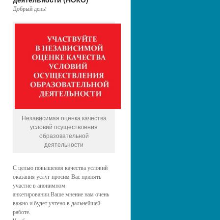
Добрый день!
Независимая оценка качества
условий осуществления
образовательной
деятельности
С целью повышения качества условий
оказания услуг просим Вас принять
участие в анонимном
анкетировании.Ваше мнение нам очень
важно и будет учтено в дальнейшей
работе.