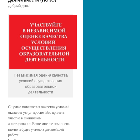
Добрый день!
Независимая оценка качества
условий осуществления
образовательной
деятельности
С целью повышения качества условий
оказания услуг просим Вас принять
участие в анонимном
анкетировании.Ваше мнение нам очень
важно и будет учтено в дальнейшей
работе.