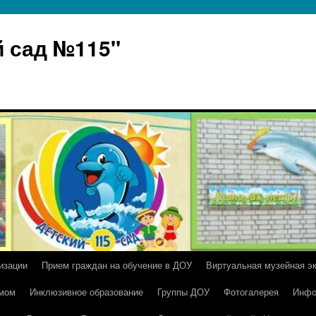
 сад №115"
изации
Прием граждан на обучение в ДОУ
Виртуальная музейная э
умом
Инклюзивное образование
Группы ДОУ
Фотогалерея
Инфо