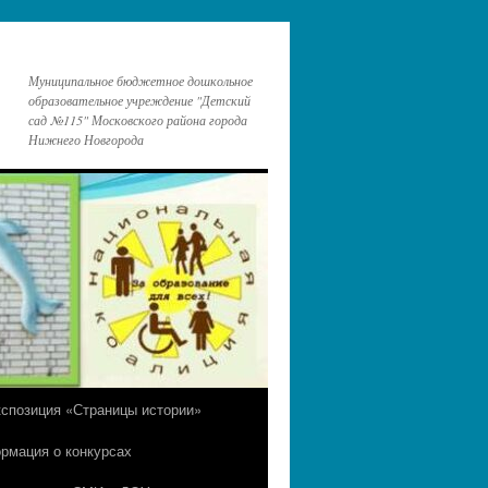
Муниципальное бюджетное дошкольное
образовательное учреждение "Детский
сад №115" Московского района города
Нижнего Новгорода
кспозиция «Страницы истории»
рмация о конкурсах