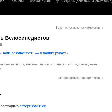
ная
Вакансии
Горячая линия
День единых действий «Навигатор д
Безопасность велосипедистов
→
ть Велосипедистов
in
 «Ваша безопасность — в ваших руках!»
ая безопасность
,
Рекомендации по охране жизни и здоровья детей
.
у
.
Безопасность велосипедистов
→
й
 необходимо
авторизоваться
.