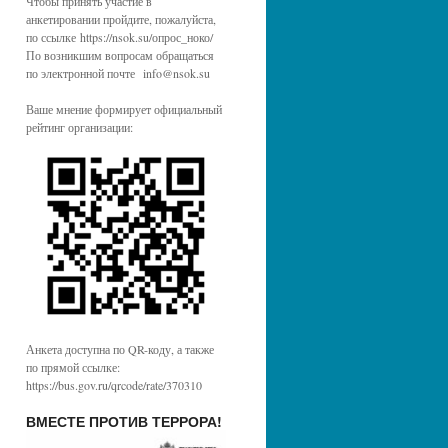
Чтобы принять участие в
анкетировании пройдите, пожалуйста,
по ссылке https://nsok.su/опрос_ноко/
По возникшим вопросам обращаться
по электронной почте info@nsok.su
Ваше мнение формирует официальный
рейтинг организации:
Анкета доступна по QR-коду, а также
по прямой ссылке:
https://bus.gov.ru/qrcode/rate/370310
ВМЕСТЕ ПРОТИВ ТЕРРОРА!