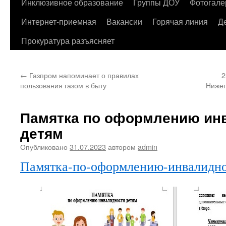
содержимому
Инклюзивное образование
Группы ДОУ
Фотогале
Интернет-приемная
Вакансии
Горячая линия
Д
Прокуратура разъясняет
←
Газпром напоминает о правилах
2
пользования газом в быту
Нижег
Памятка по оформлению ин
детям
Опубликовано
31.07.2023
автором
admin
Памятка-по-оформлению-инвалидно