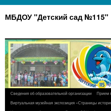
МБДОУ "Детский сад №115"
Перейти
Сведения об образовательной организации
Прием 
к
Виртуальная музейная экспозиция «Страницы истори