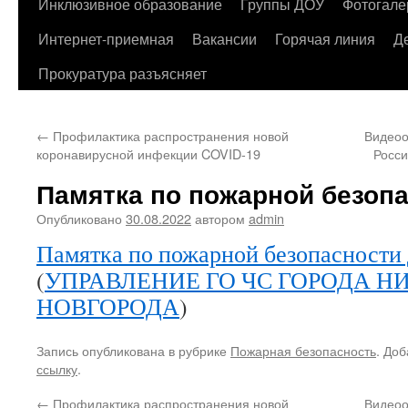
содержимому
Инклюзивное образование
Группы ДОУ
Фотогале
Интернет-приемная
Вакансии
Горячая линия
Д
Прокуратура разъясняет
←
Профилактика распространения новой
Видеоо
коронавирусной инфекции COVID-19
Росси
Памятка по пожарной безоп
Опубликовано
30.08.2022
автором
admin
Памятка по пожарной безопасности 
(
УПРАВЛЕНИЕ ГО ЧС ГОРОДА Н
НОВГОРОДА
)
Запись опубликована в рубрике
Пожарная безопасность
. Доб
ссылку
.
←
Профилактика распространения новой
Видеоо