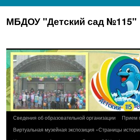
МБДОУ "Детский сад №115"
Перейти
Сведения об образовательной организации
Прием 
к
Виртуальная музейная экспозиция «Страницы истори