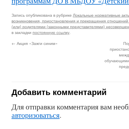
программам ДО в МБДОУ «Детский
Запись опубликована в рубрике
Локальные нормативные акт
возникновения, приостановления и прекращения отношени
(или) родителями (законными представителями) несоверше
в закладки
постоянную ссылку
.
←
Акция «Зажги синим»
По
приостан
межд
обучающимис
пред
Добавить комментарий
Для отправки комментария вам нео
авторизоваться
.