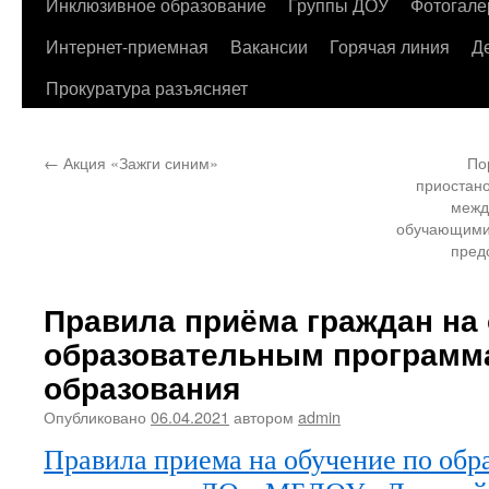
содержимому
Инклюзивное образование
Группы ДОУ
Фотогале
Интернет-приемная
Вакансии
Горячая линия
Д
Прокуратура разъясняет
←
Акция «Зажги синим»
По
приостан
межд
обучающимис
пред
Правила приёма граждан на 
образовательным программ
образования
Опубликовано
06.04.2021
автором
admin
Правила приема на обучение по обр