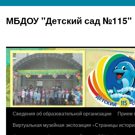
МБДОУ "Детский сад №115"
Перейти
Сведения об образовательной организации
Прием 
к
Виртуальная музейная экспозиция «Страницы истори