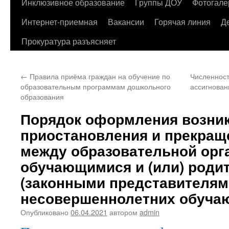
содержимому
Инклюзивное образование
Группы ДОУ
Фотогале
Интернет-приемная
Вакансии
Горячая линия
Д
Прокуратура разъясняет
←
Правила приёма граждан на обучение по
Численност
образовательным программам дошкольного
ассигнован
образования
Порядок оформления возник
приостановления и прекращ
между образовательной орг
обучающимися и (или) роди
(законными представителям
несовершеннолетних обуча
Опубликовано
06.04.2021
автором
admin