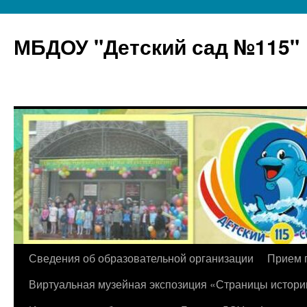
МБДОУ "Детский сад №115"
Перейти
Сведения об образовательной организации
Прием 
к
Виртуальная музейная экспозиция «Страницы истори