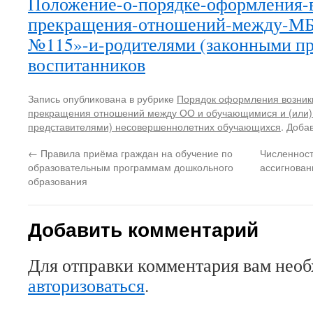
Положение-о-порядке-оформления-
прекращения-отношений-между-МБ
№115»-и-родителями (законными пр
воспитанников
Запись опубликована в рубрике
Порядок оформления возник
прекращения отношений между ОО и обучающимися и (или)
представителями) несовершеннолетних обучающихся
. Доба
←
Правила приёма граждан на обучение по
Численност
образовательным программам дошкольного
ассигнован
образования
Добавить комментарий
Для отправки комментария вам нео
авторизоваться
.