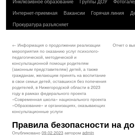
содержимому
Инклюзивное образование
Группы ДОУ
Фотогале
Интернет-приемная
Вакансии
Горячая линия
Д
Прокуратура разъясняет
←
Информация о продолжении реализации
Отчет о в
мероприятия по оказанию услуг психолого-
педагогической, методической и
консультационной помощи родителям
(законным представителям) детей, а также
гражданам, желающим принять на воспитание
в свои семьи детей, оставшихся без попечения
родителей, в Нижегородской области в 2023
году в рамках федерального проекта
«Современная школа» национального проекта
«Образование» и организациях, оказывающих
консультационные услуги
Правила безопасности на до
Опубликовано
09.02.2023
автором
admin