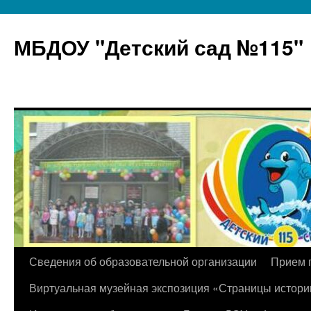
МБДОУ "Детский сад №115"
Перейти
Сведения об образовательной организации
Прием 
к
Виртуальная музейная экспозиция «Страницы истори