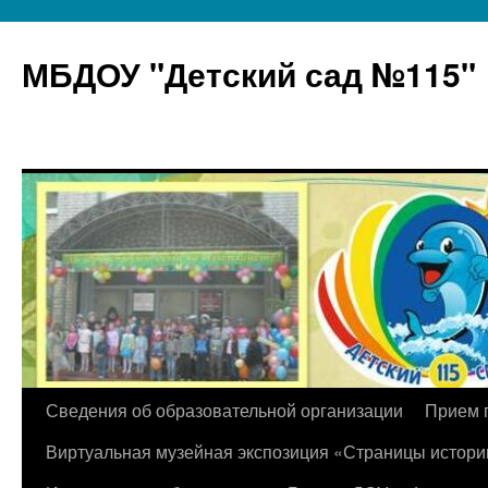
МБДОУ "Детский сад №115"
Перейти
Сведения об образовательной организации
Прием 
к
Виртуальная музейная экспозиция «Страницы истори