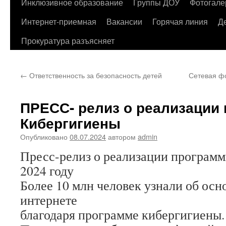
содержимому
Инклюзивное образование
Группы ДОУ
Фотогале
Интернет-приемная
Вакансии
Горячая линия
Д
Прокуратура разъясняет
←
Ответственность за безопасность детей
Сетевая ф
ПРЕСС- релиз о реализации
Кибергигиены
Опубликовано
08.07.2024
автором
admin
Пресс-релиз о реализации програм
2024 году
Более 10 млн человек узнали об осн
интернете
благодаря программе кибергигиены.