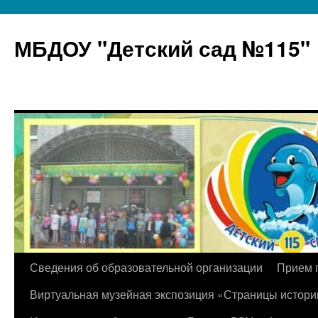
МБДОУ "Детский сад №115"
Перейти
Сведения об образовательной организации
Прием 
к
Виртуальная музейная экспозиция «Страницы истори