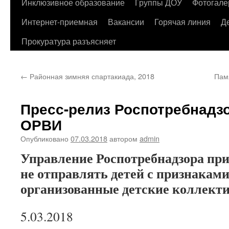
содержимому
Инклюзивное образование
Группы ДОУ
Фотогале
Интернет-приемная
Вакансии
Горячая линия
Д
Прокуратура разъясняет
←
Районная зимняя спартакиада, 2018
Памя
Пресс-релиз Роспотребнадзо
ОРВИ
Опубликовано
07.03.2018
автором
admin
Управление Роспотребнадзора при
не отправлять детей с признакам
организованные детские коллект
5.03.2018