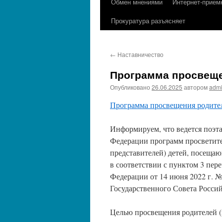
Обмен мнениями
Интернет-прием
содержимому
Прокуратура разъясняет
←
Наставничество
Программа просвеще
Опубликовано
26.06.2025
автором
adm
Программа просвещения родите
Информируем, что ведется поэта
Федерации программ просветите
представителей) детей, посеща
в соответствии с пунктом 3 пер
Федерации от 14 июня 2022 г. 
Государственного Совета Россий
Целью просвещения родителей (