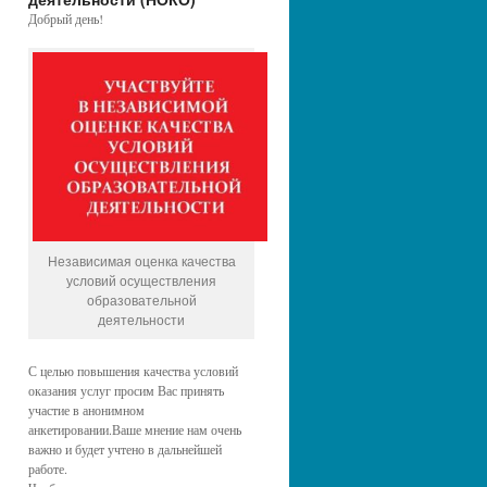
Добрый день!
Независимая оценка качества
условий осуществления
образовательной
деятельности
С целью повышения качества условий
оказания услуг просим Вас принять
участие в анонимном
анкетировании.Ваше мнение нам очень
важно и будет учтено в дальнейшей
работе.