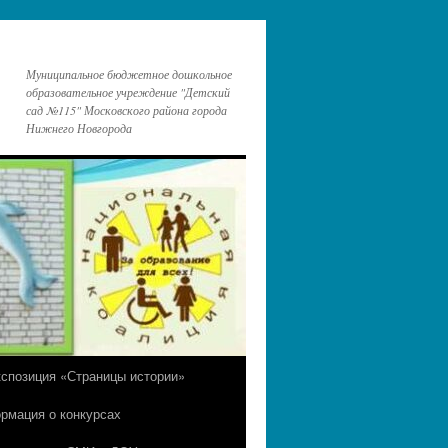
Муниципальное бюджетное дошкольное
образовательное учреждение "Детский
сад №115" Московского района города
Нижнего Новгорода
кспозиция «Страницы истории»
рмация о конкурсах