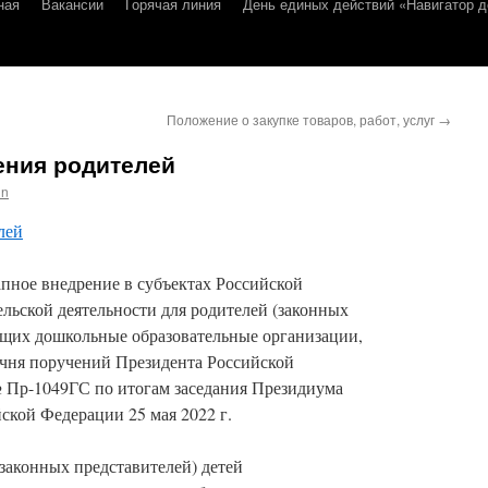
ная
Вакансии
Горячая линия
День единых действий «Навигатор д
Положение о закупке товаров, работ, услуг
→
ния родителей
in
лей
пное внедрение в субъектах Российской
льской деятельности для родителей (законных
ющих дошкольные образовательные организации,
ечня поручений Президента Российской
№ Пр-1049ГС по итогам заседания Президиума
ской Федерации 25 мая 2022 г.
законных представителей) детей