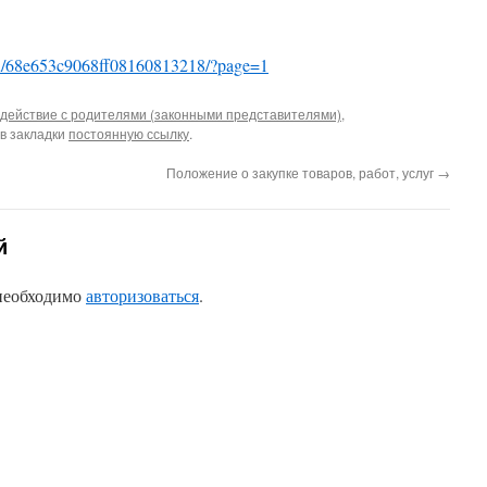
u/u/68e653c9068ff08160813218/?page=1
действие с родителями (законными представителями)
,
 в закладки
постоянную ссылку
.
Положение о закупке товаров, работ, услуг
→
й
 необходимо
авторизоваться
.