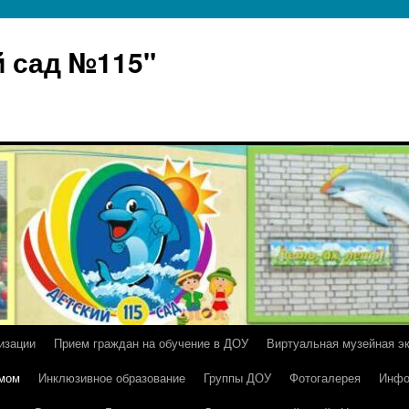
 сад №115"
изации
Прием граждан на обучение в ДОУ
Виртуальная музейная э
умом
Инклюзивное образование
Группы ДОУ
Фотогалерея
Инфо