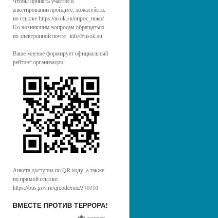
Чтобы принять участие в
анкетировании пройдите, пожалуйста,
по ссылке https://nsok.su/опрос_ноко/
По возникшим вопросам обращаться
по электронной почте info@nsok.su
Ваше мнение формирует официальный
рейтинг организации:
Анкета доступна по QR-коду, а также
по прямой ссылке:
https://bus.gov.ru/qrcode/rate/370310
ВМЕСТЕ ПРОТИВ ТЕРРОРА!