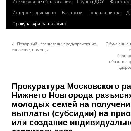
содержимому
Инклюзивное образование
Группы ДОУ
Фотогале
Интернет-приемная
Вакансии
Горячая линия
Д
Прокуратура разъясняет
←
Пожарный извещатель: предупреждение,
Обучающие в
спасение, помощь.
с
благоп
области в 
здоро
Прокуратура Московского р
Нижнего Новгорода разъясн
молодых семей на получени
выплаты (субсидии) на при
или создание индивидуальн
строительства