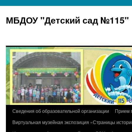
МБДОУ "Детский сад №115"
Перейти
Сведения об образовательной организации
Прием 
к
Виртуальная музейная экспозиция «Страницы истори