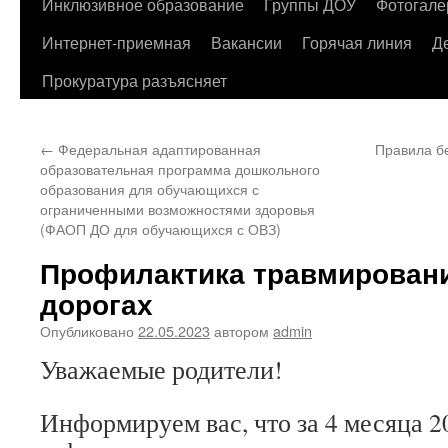
содержимому
Инклюзивное образование
Группы ДОУ
Фотогале
Интернет-приемная
Вакансии
Горячая линия
Д
Прокуратура разъясняет
←
Федеральная адаптированная
Правила б
образовательная программа дошкольного
образования для обучающихся с
ограниченными возможностями здоровья
(ФАОП ДО для обучающихся с ОВЗ)
Профилактика травмировани
дорогах
Опубликовано
22.05.2023
автором
admin
Уважаемые родители!
Информируем вас, что за 4 месяца 2