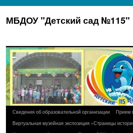
МБДОУ "Детский сад №115"
Перейти
Сведения об образовательной организации
Прием 
к
Виртуальная музейная экспозиция «Страницы истори