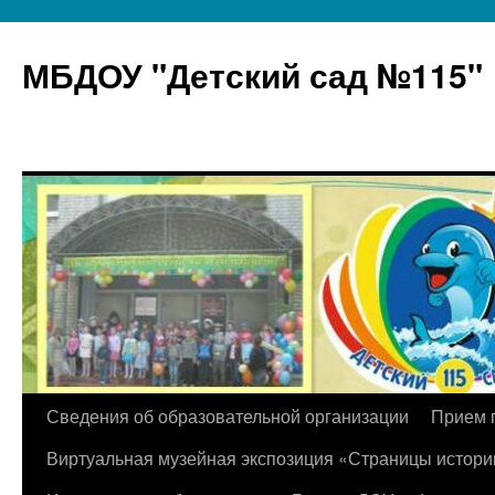
МБДОУ "Детский сад №115"
Перейти
Сведения об образовательной организации
Прием 
к
Виртуальная музейная экспозиция «Страницы истори