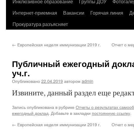
содержимому
Инклюзивное образование
Группы ДОУ
Фотогале
Интернет-приемная
Вакансии
Горячая линия
Д
Прокуратура разъясняет
←
Европейская неделя иммунизации 2019 г.
Отчет о ме
Публичный ежегодный докла
уч.г.
Опубликовано
22.04.2019
автором
admin
Извините, данный раздел еще редакт
Запись опубликована в рубрике
Отчеты о результатах самоо
ежегодный доклад
. Добавьте в закладки
постоянную ссылку
.
←
Европейская неделя иммунизации 2019 г.
Отчет о ме