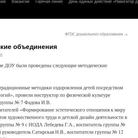
ная
Вакансии
Горячая линия
День единых действий «Навигатор д
ФГОС дошкольного образования
→
кие объединения
in
базе ДОУ были проведены следующие методические
радиционные методики оздоровления детей посредством
огий», провели инструктор по физической культуре
группы № 7 Фадова И.В.
тателей «Формирование эстетического отношения к миру
ов художественного труда и детской дизайн деятельности в
 группы № 9 с НОДА Лебедева Г.А., воспитатель группы №
 руководитель Сатирская Н.В., воспитатели группы № 12