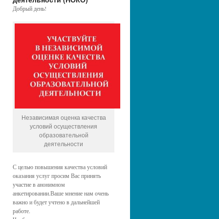
Добрый день!
Независимая оценка качества
условий осуществления
образовательной
деятельности
С целью повышения качества условий
оказания услуг просим Вас принять
участие в анонимном
анкетировании.Ваше мнение нам очень
важно и будет учтено в дальнейшей
работе.