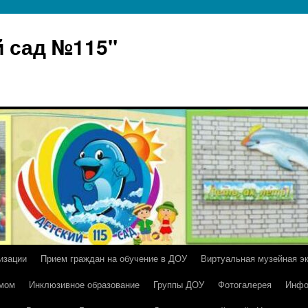
 сад №115"
изации
Прием граждан на обучение в ДОУ
Виртуальная музейная э
умом
Инклюзивное образование
Группы ДОУ
Фотогалерея
Инфо