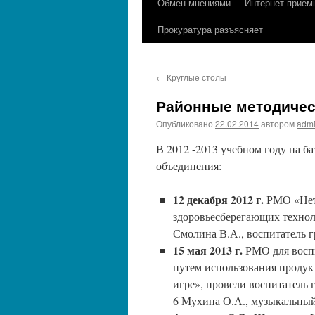
Обмен мнениями
Интернет-прием
содержимому
Прокуратура разъясняет
←
Круглые столы
Районные методичес
Опубликовано
22.02.2014
автором
adm
В 2012 -2013 учебном году на 
объединения:
12 декабря 2012 г.
РМО «Нет
здоровьесберегающих технол
Смолина В.А., воспитатель 
15 мая 2013 г.
РМО для воспи
путем использования продукт
игре», провели воспитатель
6 Мухина О.А., музыкальный