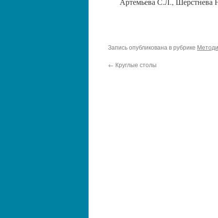
Артемьева С.Л., Шерстнева Н
Запись опубликована в рубрике
Методи
←
Круглые столы