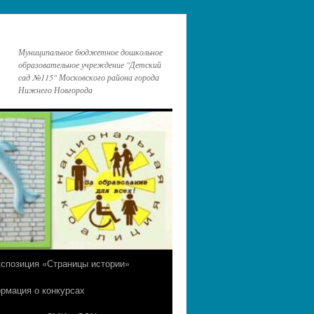
Муниципальное бюджетное дошкольное
образовательное учреждение "Детский
сад №115" Московского района города
Нижнего Новгорода
кспозиция «Страницы истории»
рмация о конкурсах