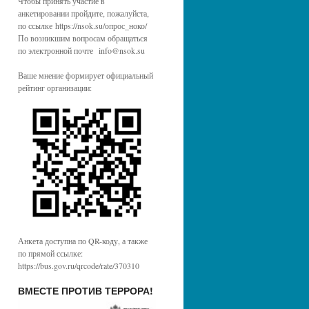
Чтобы принять участие в
анкетировании пройдите, пожалуйста,
по ссылке https://nsok.su/опрос_ноко/
По возникшим вопросам обращаться
по электронной почте info@nsok.su
Ваше мнение формирует официальный
рейтинг организации:
Анкета доступна по QR-коду, а также
по прямой ссылке:
https://bus.gov.ru/qrcode/rate/370310
ВМЕСТЕ ПРОТИВ ТЕРРОРА!