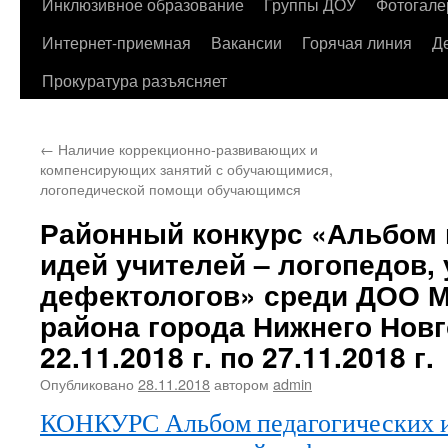
содержимому
Инклюзивное образование
Группы ДОУ
Фотогале
Интернет-приемная
Вакансии
Горячая линия
Д
Прокуратура разъясняет
←
Наличие коррекционно-развивающих и
компенсирующих занятий с обучающимися,
логопедической помощи обучающимся
Районный конкурс «Альбом 
идей учителей – логопедов, 
дефектологов» среди ДОО М
района города Нижнего Новг
22.11.2018 г. по 27.11.2018 г.
Опубликовано
28.11.2018
автором
admin
КОНКУРС Альбом педагогических и