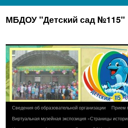
МБДОУ "Детский сад №115"
Перейти
Сведения об образовательной организации
Прием 
к
Виртуальная музейная экспозиция «Страницы истори