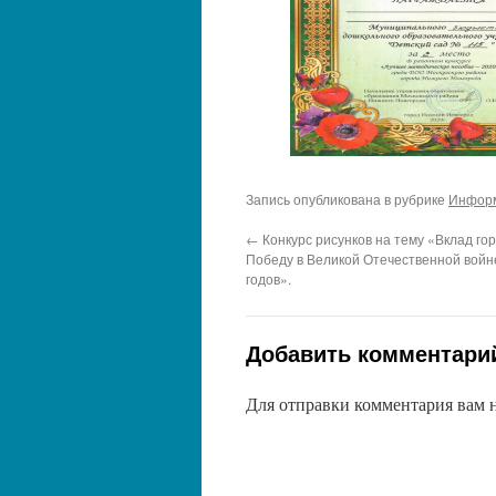
Запись опубликована в рубрике
Информ
←
Конкурс рисунков на тему «Вклад гор
Победу в Великой Отечественной войн
годов».
Добавить комментари
Для отправки комментария вам