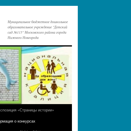
Муниципальное бюджетное дошкольное
образовательное учреждение "Детский
сад №115" Московского района города
Нижнего Новгорода
кспозиция «Страницы истории»
рмация о конкурсах