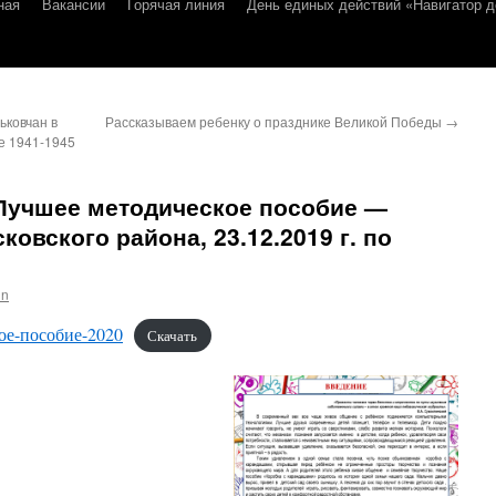
ная
Вакансии
Горячая линия
День единых действий «Навигатор д
ьковчан в
Рассказываем ребенку о празднике Великой Победы
→
е 1941-1945
Лучшее методическое пособие —
овского района, 23.12.2019 г. по
in
е-пособие-2020
Скачать