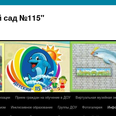
 сад №115"
изации
Прием граждан на обучение в ДОУ
Виртуальная музейная э
умом
Инклюзивное образование
Группы ДОУ
Фотогалерея
Инфо