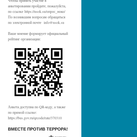
Чтобы принять участие в
анкетировании пройдите, пожалуйста,
по ссылке https://nsok.su/опрос_ноко/
По возникшим вопросам обращаться
по электронной почте info@nsok.su
Ваше мнение формирует официальный
рейтинг организации:
Анкета доступна по QR-коду, а также
по прямой ссылке:
https://bus.gov.ru/qrcode/rate/370310
ВМЕСТЕ ПРОТИВ ТЕРРОРА!