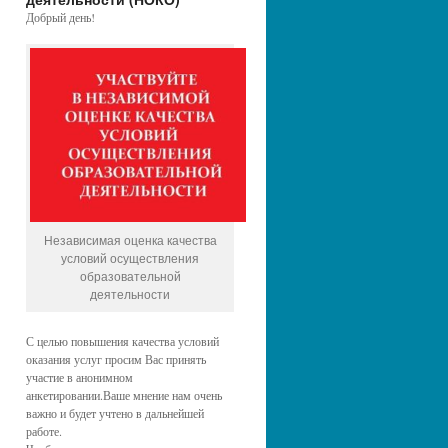
Добрый день!
Независимая оценка качества
условий осуществления
образовательной
деятельности
С целью повышения качества условий
оказания услуг просим Вас принять
участие в анонимном
анкетировании.Ваше мнение нам очень
важно и будет учтено в дальнейшей
работе.